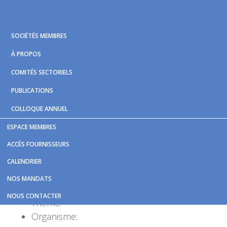
Skip
Skip
Skip
to
to
to
primary
main
footer
SOCIÉTÉS MEMBRES
navigation
content
À PROPOS
COMITÉS SECTORIELS
PUBLICATIONS
COLLOQUE ANNUEL
ESPACE MEMBRES
Vous êtes ici :
Accueil
/
Bibliotheque
/
ACCÈS FOURNISSEURS
Sondage_questions_energetiques_CROP_2010.pdf
CALENDRIER
Sondage_questions_energetiq
NOS MANDATS
NOUS CONTACTER
Thème:
Organisme: