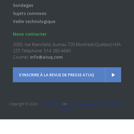
Sondages
Sujets connexes
Veille technologique
Nous contacter
2000, rue Mansfield, bureau 720 Montréal (Québec) H3A
2Z5 Téléphone: 514 280-4640
Courriel:
info@atuq.com
S'INSCRIRE À LA REVUE DE PRESSE ATUQ
Copyright © 2026 ·
Kickstart Pro
on
Genesis Framework
·
WordPress
·
Log in