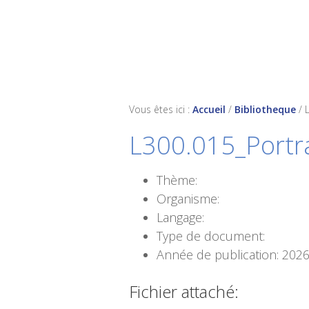
Skip
Skip
Skip
to
to
to
primary
main
footer
navigation
content
Vous êtes ici :
Accueil
/
Bibliotheque
/
L300.015_Portra
Thème:
Organisme:
Langage:
Type de document:
Année de publication: 202
Fichier attaché: