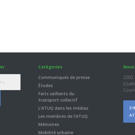
er
Catégories
Nous
Communiqués de presse
2000,
(Québ
Études
Courri
Faits saillants du
transport collectif
L'ATUQ dans les médias
S'
AT
Les membres de l'ATUQ
Mémoires
Mobilité urbaine