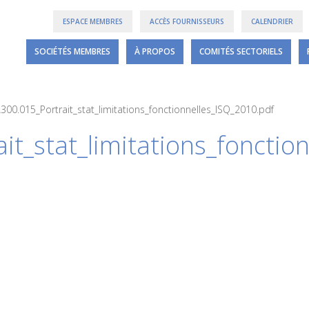
ESPACE MEMBRES
ACCÈS FOURNISSEURS
CALENDRIER
SOCIÉTÉS MEMBRES
À PROPOS
COMITÉS SECTORIELS
L300.015_Portrait_stat_limitations_fonctionnelles_ISQ_2010.pdf
it_stat_limitations_fonctio
6