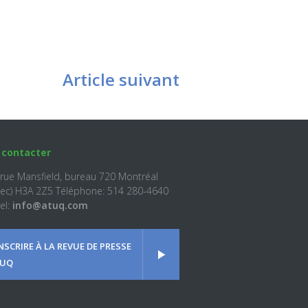
Article suivant
 contacter
 rue Mansfield, bureau 720 Montréal
ec) H3A 2Z5 Téléphone: 514 280-4640
el:
info@atuq.com
INSCRIRE À LA REVUE DE PRESSE
UQ