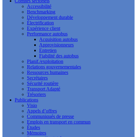
Comités sectoriels
Accessibilité
Benchmarking
Développement durable
Électrification
Expérience client
Performance autobus
Acquisition autobus
Approvisionneurs
Entretien
Fiabilité des autobus
Planif./exploitation
Relations gouvernementales
Ressources humaines
Secrétaires
Sécurité routière
Transport Adapté
Trésoriers
Publications
Visio
Appels d’offres
Communiqués de presse
Emplois en transport en commun
Études
Mémoires