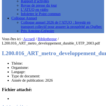
Rapport d’activités
Revue de presse du jour
L’ATUQ en vidéo
Infolettre le Point commun
Colloque Annuel
Colloque annuel 2026 de l’ATUQ : Investir en
transport collectif pour assurer la prospérité au Québec
Prix Antoine-Grégoire
Vous êtes ici :
Accueil
/
Bibliotheque
/
L200.016_ART_metro_developpement_durable_UITP_2003.pdf
L200.016_ART_metro_developpement_dur
Thème:
Organisme:
Langage:
Type de document:
Année de publication: 2026
Fichier attaché: