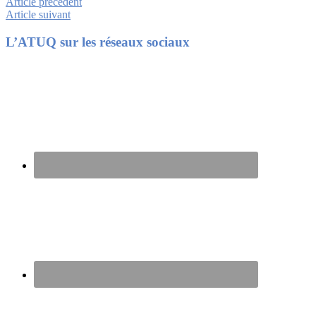
Article précédent
Article suivant
Footer
L’ATUQ sur les réseaux sociaux