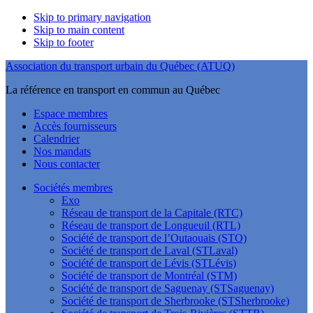
Skip to primary navigation
Skip to main content
Skip to footer
Association du transport urbain du Québec (ATUQ)
La référence en transport en commun au Québec
Espace membres
Accès fournisseurs
Calendrier
Nos mandats
Nous contacter
Sociétés membres
Exo
Réseau de transport de la Capitale (RTC)
Réseau de transport de Longueuil (RTL)
Société de transport de l’Outaouais (STO)
Société de transport de Laval (STLaval)
Société de transport de Lévis (STLévis)
Société de transport de Montréal (STM)
Société de transport de Saguenay (STSaguenay)
Société de transport de Sherbrooke (STSherbrooke)