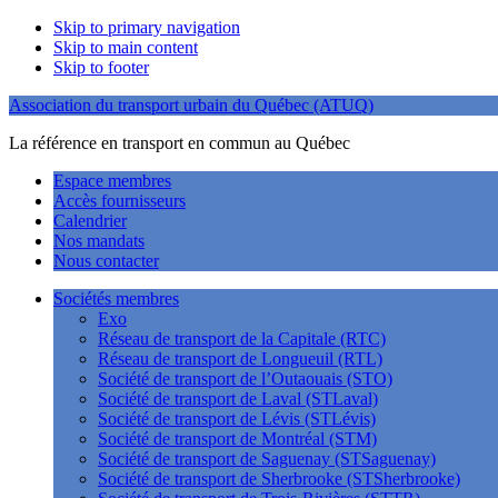
Skip to primary navigation
Skip to main content
Skip to footer
Association du transport urbain du Québec (ATUQ)
La référence en transport en commun au Québec
Espace membres
Accès fournisseurs
Calendrier
Nos mandats
Nous contacter
Sociétés membres
Exo
Réseau de transport de la Capitale (RTC)
Réseau de transport de Longueuil (RTL)
Société de transport de l’Outaouais (STO)
Société de transport de Laval (STLaval)
Société de transport de Lévis (STLévis)
Société de transport de Montréal (STM)
Société de transport de Saguenay (STSaguenay)
Société de transport de Sherbrooke (STSherbrooke)