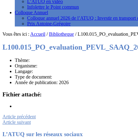
L’ATUQ en vidéo
Infolettre le Point commun
Colloque Annuel
Colloque annuel 2026 de l’ATUQ : Investir en transport c
Prix Antoine-Grégoire
Vous êtes ici :
Accueil
/
Bibliotheque
/
L100.015_PO_evaluation_P
L100.015_PO_evaluation_PEVL_SAAQ_20
Thème:
Organisme:
Langage:
Type de document:
Année de publication: 2026
Fichier attaché:
Article précédent
Article suivant
Footer
L’ATUQ sur les réseaux sociaux