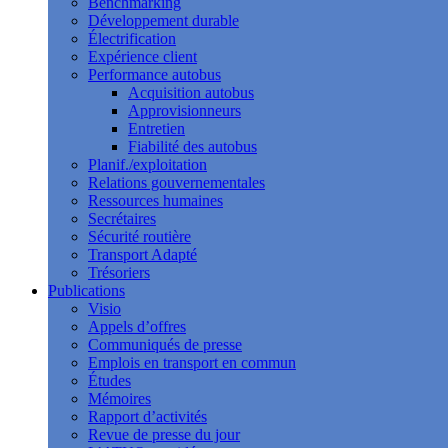
Benchmarking
Développement durable
Électrification
Expérience client
Performance autobus
Acquisition autobus
Approvisionneurs
Entretien
Fiabilité des autobus
Planif./exploitation
Relations gouvernementales
Ressources humaines
Secrétaires
Sécurité routière
Transport Adapté
Trésoriers
Publications
Visio
Appels d’offres
Communiqués de presse
Emplois en transport en commun
Études
Mémoires
Rapport d’activités
Revue de presse du jour