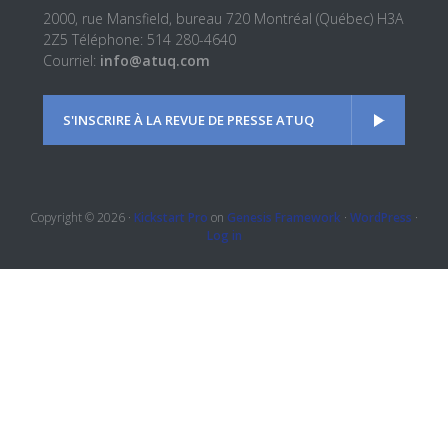
2000, rue Mansfield, bureau 720 Montréal (Québec) H3A
2Z5 Téléphone: 514 280-4640
Courriel:
info@atuq.com
S'INSCRIRE À LA REVUE DE PRESSE ATUQ
Copyright © 2026 ·
Kickstart Pro
on
Genesis Framework
·
WordPress
·
Log in