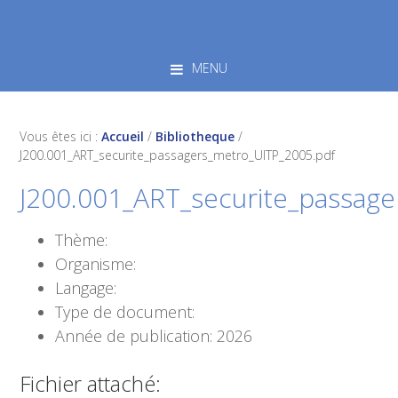
Skip
Skip
Skip
to
to
to
primary
main
footer
MENU
navigation
content
Vous êtes ici :
Accueil
/
Bibliotheque
/
J200.001_ART_securite_passagers_metro_UITP_2005.pdf
J200.001_ART_securite_passag
Thème:
Organisme:
Langage:
Type de document:
Année de publication: 2026
Fichier attaché: