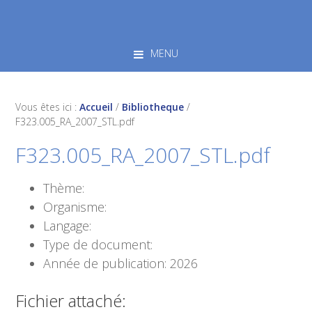
Skip
Skip
Skip
to
to
to
primary
main
footer
MENU
navigation
content
Vous êtes ici :
Accueil
/
Bibliotheque
/
F323.005_RA_2007_STL.pdf
F323.005_RA_2007_STL.pdf
Thème:
Organisme:
Langage:
Type de document:
Année de publication: 2026
Fichier attaché: