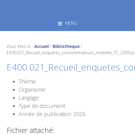
Skip
Skip
Skip
to
to
to
primary
main
footer
MENU
navigation
content
Vous êtes ici :
Accueil
/
Bibliotheque
/
E400.021_Recueil_enquetes_consommateurs_mobilite_TC_2009.p
E400.021_Recueil_enquetes_c
Thème:
Organisme:
Langage:
Type de document:
Année de publication: 2026
Fichier attaché: