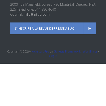
2000, rue Mansfield, bureau 720 Montréal (Québec) H3A
2Z5 Téléphone: 514 280-4640
Courriel:
info@atuq.com
S'INSCRIRE À LA REVUE DE PRESSE ATUQ
Copyright © 2026 ·
Kickstart Pro
on
Genesis Framework
·
WordPress
·
Log in