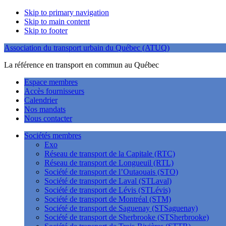
Skip to primary navigation
Skip to main content
Skip to footer
Association du transport urbain du Québec (ATUQ)
La référence en transport en commun au Québec
Espace membres
Accès fournisseurs
Calendrier
Nos mandats
Nous contacter
Sociétés membres
Exo
Réseau de transport de la Capitale (RTC)
Réseau de transport de Longueuil (RTL)
Société de transport de l’Outaouais (STO)
Société de transport de Laval (STLaval)
Société de transport de Lévis (STLévis)
Société de transport de Montréal (STM)
Société de transport de Saguenay (STSaguenay)
Société de transport de Sherbrooke (STSherbrooke)