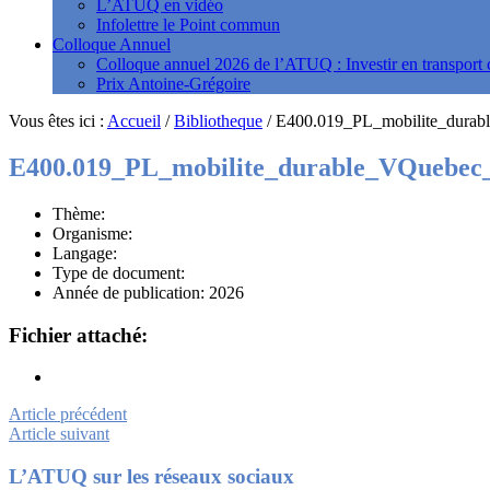
L’ATUQ en vidéo
Infolettre le Point commun
Colloque Annuel
Colloque annuel 2026 de l’ATUQ : Investir en transport c
Prix Antoine-Grégoire
Vous êtes ici :
Accueil
/
Bibliotheque
/
E400.019_PL_mobilite_durab
E400.019_PL_mobilite_durable_VQuebec_
Thème:
Organisme:
Langage:
Type de document:
Année de publication: 2026
Fichier attaché:
Article précédent
Article suivant
Footer
L’ATUQ sur les réseaux sociaux