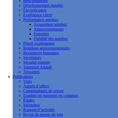
Benchmarking
Développement durable
Électrification
Expérience client
Performance autobus
Acquisition autobus
Approvisionneurs
Entretien
Fiabilité des autobus
Planif./exploitation
Relations gouvernementales
Ressources humaines
Secrétaires
Sécurité routière
Transport Adapté
Trésoriers
Publications
Visio
Appels d’offres
Communiqués de presse
Emplois en transport en commun
Études
Mémoires
Rapport d’activités
Revue de presse du jour