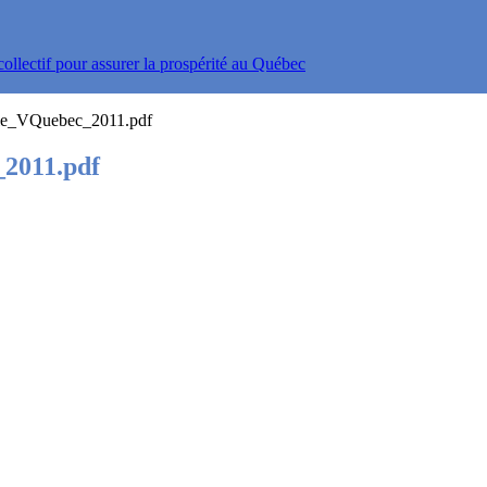
ollectif pour assurer la prospérité au Québec
le_VQuebec_2011.pdf
2011.pdf