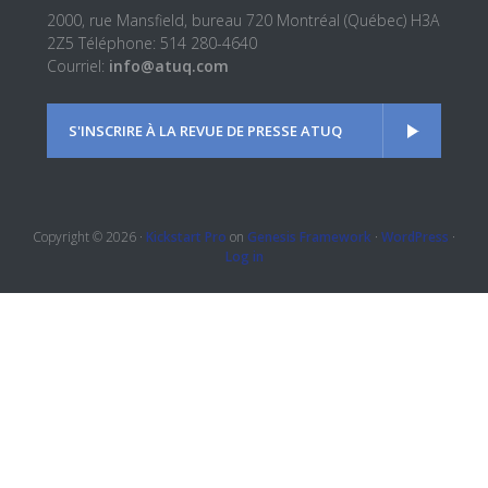
2000, rue Mansfield, bureau 720 Montréal (Québec) H3A
2Z5 Téléphone: 514 280-4640
Courriel:
info@atuq.com
S'INSCRIRE À LA REVUE DE PRESSE ATUQ
Copyright © 2026 ·
Kickstart Pro
on
Genesis Framework
·
WordPress
·
Log in