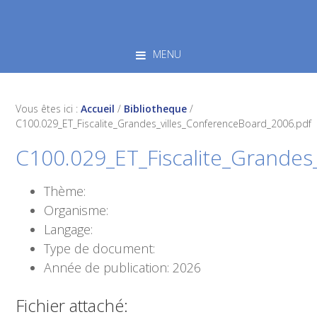
Skip
Skip
Skip
to
to
to
primary
main
footer
MENU
navigation
content
Vous êtes ici :
Accueil
/
Bibliotheque
/
C100.029_ET_Fiscalite_Grandes_villes_ConferenceBoard_2006.pdf
C100.029_ET_Fiscalite_Grandes
Thème:
Organisme:
Langage:
Type de document:
Année de publication: 2026
Fichier attaché: