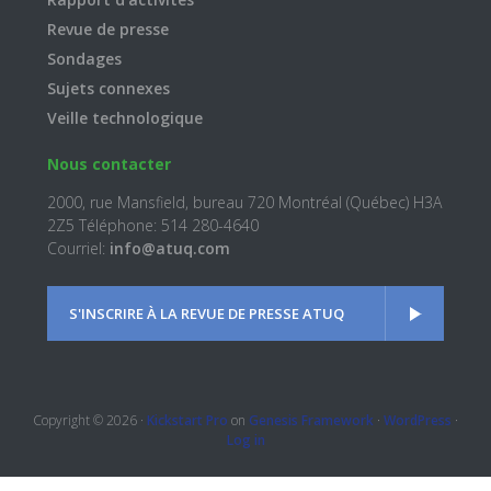
Revue de presse
Sondages
Sujets connexes
Veille technologique
Nous contacter
2000, rue Mansfield, bureau 720 Montréal (Québec) H3A
2Z5 Téléphone: 514 280-4640
Courriel:
info@atuq.com
S'INSCRIRE À LA REVUE DE PRESSE ATUQ
Copyright © 2026 ·
Kickstart Pro
on
Genesis Framework
·
WordPress
·
Log in