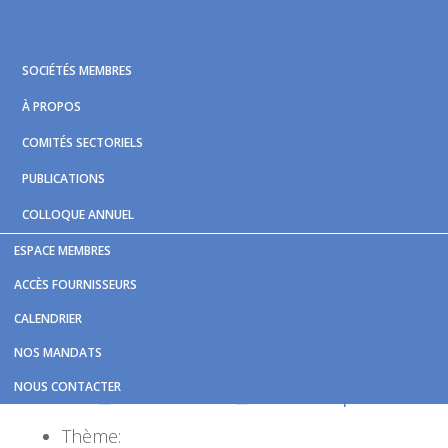
Skip
Skip
Skip
to
to
to
primary
main
footer
SOCIÉTÉS MEMBRES
navigation
content
À PROPOS
COMITÉS SECTORIELS
PUBLICATIONS
COLLOQUE ANNUEL
ESPACE MEMBRES
Vous êtes ici :
Accueil
/
Bibliotheque
/
ACCÈS FOURNISSEURS
B800.008_Projet_reglement_2009-12-16_vehicules_lourds.pdf
CALENDRIER
B800.008_Projet_reglement_20
NOS MANDATS
12-16_vehicules_lourds.pdf
NOUS CONTACTER
Thème: