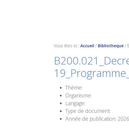
Skip
Skip
Skip
to
to
to
primary
main
footer
navigation
content
Vous êtes ici :
Accueil
/
Bibliotheque
/
B200.021_Decr
19_Programme_a
Thème:
Organisme:
Langage:
Type de document:
Année de publication: 202