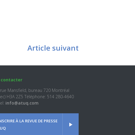
Article suivant
 contacter
 rue Mansfield, bureau 720 Montréal
ec) H3A 2Z5 Téléphone: 514 280-4640
el:
info@atuq.com
INSCRIRE À LA REVUE DE PRESSE
UQ