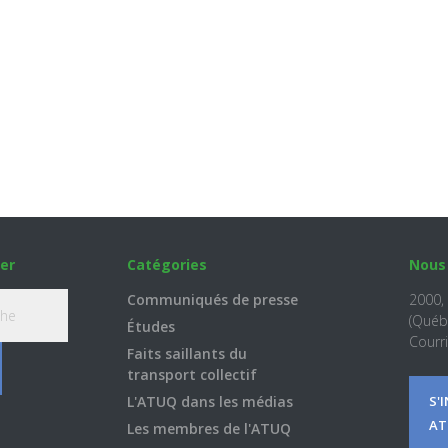
er
Catégories
Nous
Communiqués de presse
2000,
(Québ
Études
Courri
Faits saillants du
transport collectif
L'ATUQ dans les médias
S'
AT
Les membres de l'ATUQ