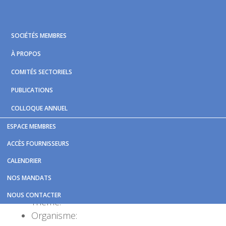
Skip
Skip
Skip
to
to
to
primary
main
footer
SOCIÉTÉS MEMBRES
navigation
content
À PROPOS
COMITÉS SECTORIELS
PUBLICATIONS
COLLOQUE ANNUEL
ESPACE MEMBRES
Vous êtes ici :
Accueil
/
Bibliotheque
/
ACCÈS FOURNISSEURS
A200.009_ET_Stationnement_GDT_TC_2010.pdf
CALENDRIER
A200.009_ET_Stationnement_G
NOS MANDATS
NOUS CONTACTER
Thème:
Organisme: