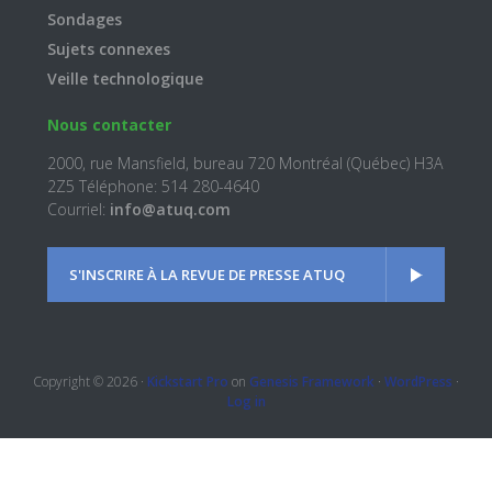
Sondages
Sujets connexes
Veille technologique
Nous contacter
2000, rue Mansfield, bureau 720 Montréal (Québec) H3A
2Z5 Téléphone: 514 280-4640
Courriel:
info@atuq.com
S'INSCRIRE À LA REVUE DE PRESSE ATUQ
Copyright © 2026 ·
Kickstart Pro
on
Genesis Framework
·
WordPress
·
Log in