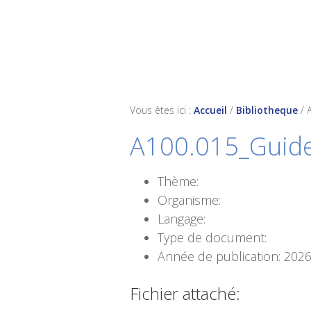
Skip
Skip
Skip
to
to
to
primary
main
footer
navigation
content
Vous êtes ici :
Accueil
/
Bibliotheque
/
A100.015_Gui
Thème:
Organisme:
Langage:
Type de document:
Année de publication: 202
Fichier attaché: