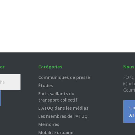
er
Catégories
Nous
Communiqués de presse
2000,
(Québ
Études
Courri
Faits saillants du
transport collectif
L'ATUQ dans les médias
S'
AT
Les membres de l'ATUQ
Mémoires
Mobilité urbaine