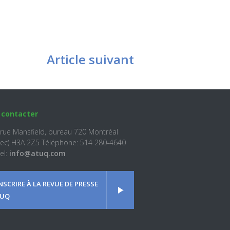
Article suivant
 contacter
 rue Mansfield, bureau 720 Montréal
ec) H3A 2Z5 Téléphone: 514 280-4640
el:
info@atuq.com
INSCRIRE À LA REVUE DE PRESSE
UQ