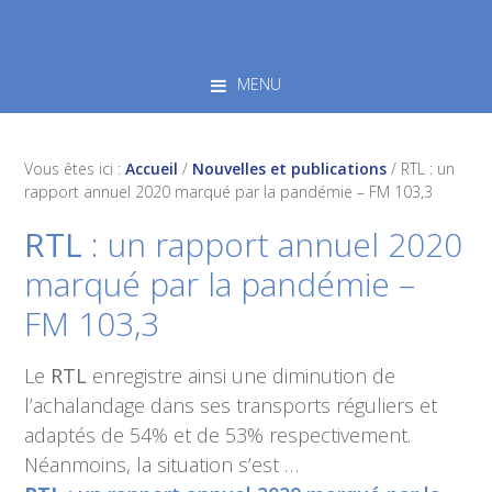
Skip
Skip
Skip
to
to
to
primary
main
footer
MENU
navigation
content
Vous êtes ici :
Accueil
/
Nouvelles et publications
/
RTL : un
rapport annuel 2020 marqué par la pandémie – FM 103,3
RTL
: un rapport annuel 2020
marqué par la pandémie –
FM 103,3
Le
RTL
enregistre ainsi une diminution de
l’achalandage dans ses transports réguliers et
adaptés de 54% et de 53% respectivement.
Néanmoins, la situation s’est …