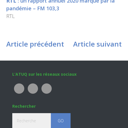
RTL
: un rapport annuel 2020 marqué par la
pandémie – FM 103,3
RTL
Article précédent
Article suivant
Footer
L’ATUQ sur les réseaux sociaux
Rechercher
Recherche