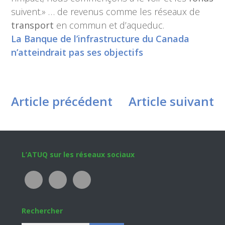
suivent.» … de revenus comme les réseaux de
transport
en commun et d’aqueduc.
La Banque de l’infrastructure du Canada
n’atteindrait pas ses objectifs
Article précédent
Article suivant
Footer
L’ATUQ sur les réseaux sociaux
Rechercher