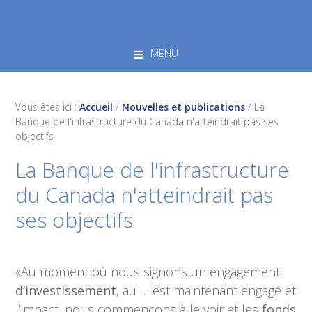
Skip
Skip
Skip
to
to
to
primary
main
footer
MENU
navigation
content
Vous êtes ici :
Accueil
/
Nouvelles et publications
/
La
Banque de l'infrastructure du Canada n'atteindrait pas ses
objectifs
La Banque de l'infrastructure
du Canada n'atteindrait pas
ses objectifs
«Au moment où nous signons un engagement
d’investissement
, au … est maintenant engagé et
l’impact, nous commençons à le voir et les
fonds