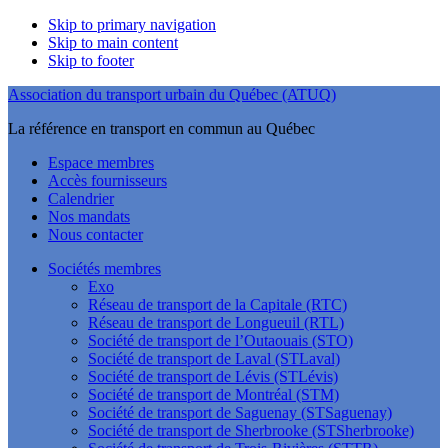
Skip to primary navigation
Skip to main content
Skip to footer
Association du transport urbain du Québec (ATUQ)
La référence en transport en commun au Québec
Espace membres
Accès fournisseurs
Calendrier
Nos mandats
Nous contacter
Sociétés membres
Exo
Réseau de transport de la Capitale (RTC)
Réseau de transport de Longueuil (RTL)
Société de transport de l’Outaouais (STO)
Société de transport de Laval (STLaval)
Société de transport de Lévis (STLévis)
Société de transport de Montréal (STM)
Société de transport de Saguenay (STSaguenay)
Société de transport de Sherbrooke (STSherbrooke)