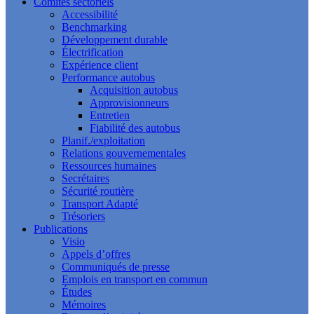
Comités sectoriels
Accessibilité
Benchmarking
Développement durable
Électrification
Expérience client
Performance autobus
Acquisition autobus
Approvisionneurs
Entretien
Fiabilité des autobus
Planif./exploitation
Relations gouvernementales
Ressources humaines
Secrétaires
Sécurité routière
Transport Adapté
Trésoriers
Publications
Visio
Appels d’offres
Communiqués de presse
Emplois en transport en commun
Études
Mémoires