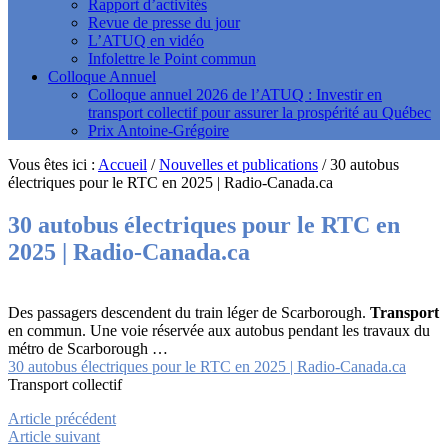
Rapport d’activités
Revue de presse du jour
L’ATUQ en vidéo
Infolettre le Point commun
Colloque Annuel
Colloque annuel 2026 de l’ATUQ : Investir en
transport collectif pour assurer la prospérité au Québec
Prix Antoine-Grégoire
Vous êtes ici :
Accueil
/
Nouvelles et publications
/
30 autobus
électriques pour le RTC en 2025 | Radio-Canada.ca
30 autobus électriques pour le RTC en
2025 | Radio-Canada.ca
Des passagers descendent du train léger de Scarborough.
Transport
en commun. Une voie réservée aux autobus pendant les travaux du
métro de Scarborough …
30 autobus électriques pour le RTC en 2025 | Radio-Canada.ca
Transport collectif
Article précédent
Article suivant