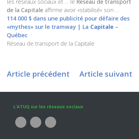
les réseaux sociaux et … le
Réseau de transport
de la Capitale
affirme avoir «stabilisé» son …
114 000 $ dans une publicité pour défaire des
«mythes» sur le tramway | La
Capitale
–
Québec
Réseau de transport de la Capitale
Article précédent
Article suivant
Footer
L’ATUQ sur les réseaux sociaux