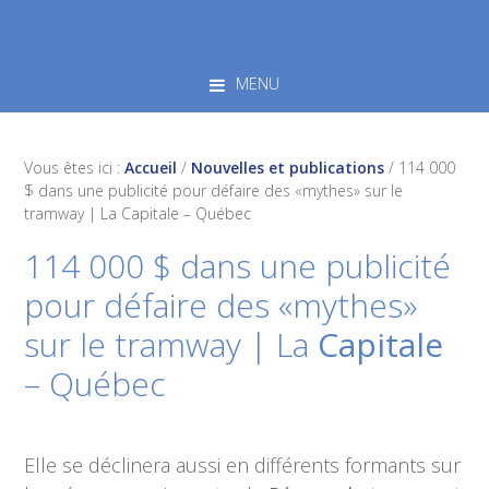
Skip
Skip
Skip
to
to
to
primary
main
footer
MENU
navigation
content
Vous êtes ici :
Accueil
/
Nouvelles et publications
/
114 000
$ dans une publicité pour défaire des «mythes» sur le
tramway | La Capitale – Québec
114 000 $ dans une publicité
pour défaire des «mythes»
sur le tramway | La
Capitale
– Québec
Elle se déclinera aussi en différents formants sur